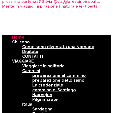
Home
Chi sono
Come sono diventata una Nomade
Digitale
CONTATTI
VIAGGIARE
Viaggiare in solitaria
Cammini
preparazione al cammino
preparazione dello zaino
La credenziale
cammino di Santiago
Hærvejen
Pilgrimsrute
Italia
Sardegna