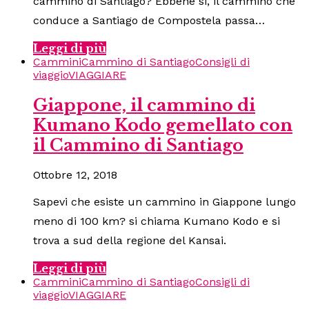
cammino di Santiago? Ebbene si, il cammino che
conduce a Santiago de Compostela passa…
Leggi di più
Cammini
Cammino di Santiago
Consigli di
viaggio
VIAGGIARE
Giappone, il cammino di
Kumano Kodo gemellato con
il Cammino di Santiago
Ottobre 12, 2018
Sapevi che esiste un cammino in Giappone lungo
meno di 100 km? si chiama Kumano Kodo e si
trova a sud della regione del Kansai.
Leggi di più
Cammini
Cammino di Santiago
Consigli di
viaggio
VIAGGIARE