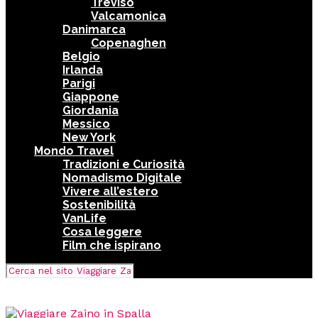
Treviso
Valcamonica
Danimarca
Copenaghen
Belgio
Irlanda
Parigi
Giappone
Giordania
Messico
New York
Mondo Travel
Tradizioni e Curiosità
Nomadismo Digitale
Vivere all’estero
Sostenibilità
VanLife
Cosa leggere
Film che ispirano