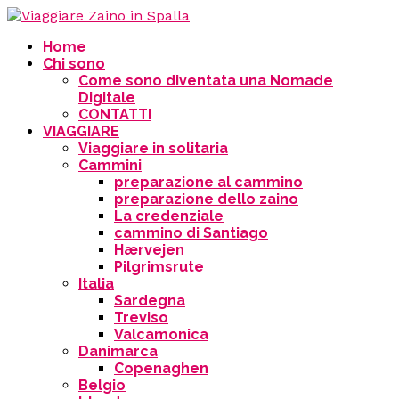
Home
Chi sono
Come sono diventata una Nomade
Digitale
CONTATTI
VIAGGIARE
Viaggiare in solitaria
Cammini
preparazione al cammino
preparazione dello zaino
La credenziale
cammino di Santiago
Hærvejen
Pilgrimsrute
Italia
Sardegna
Treviso
Valcamonica
Danimarca
Copenaghen
Belgio