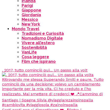
Irlanda
Parigi
Giappone
Giordania
Messico
New York
Mondo Travel
Tradizioni e Curiosità
Nomadismo Digitale
Vivere all’estero
Sostenibilità
VanLife
Cosa leggere
Film che ispirano
. 2017, tutto cominciò qui... Un passo alla volt
Certi posti non si dimenticano ❤️ 📍Petra |