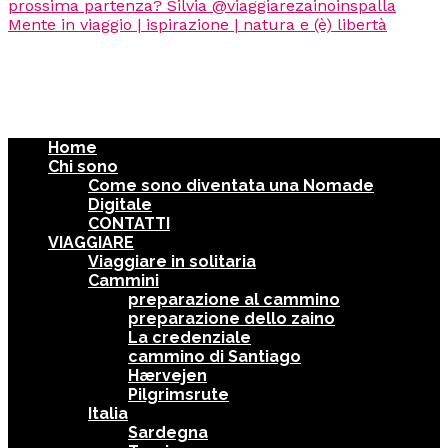
Home
Chi sono
Come sono diventata una Nomade
Digitale
CONTATTI
VIAGGIARE
Viaggiare in solitaria
Cammini
preparazione al cammino
preparazione dello zaino
La credenziale
cammino di Santiago
Hærvejen
Pilgrimsrute
Italia
Sardegna