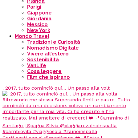
Irlanda
Parigi
Giappone
Giordania
Messico
New York
Mondo Travel
Tradizioni e Curiosità
Nomadismo Digitale
Vivere all’estero
Sostenibilità
VanLife
Cosa leggere
Film che ispirano
. 2017, tutto cominciò qui... Un passo alla volt
Certi posti non si dimenticano ❤️ 📍Petra |