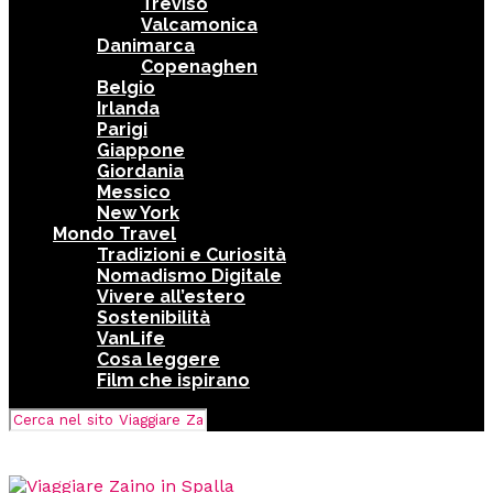
Treviso
Valcamonica
Danimarca
Copenaghen
Belgio
Irlanda
Parigi
Giappone
Giordania
Messico
New York
Mondo Travel
Tradizioni e Curiosità
Nomadismo Digitale
Vivere all’estero
Sostenibilità
VanLife
Cosa leggere
Film che ispirano