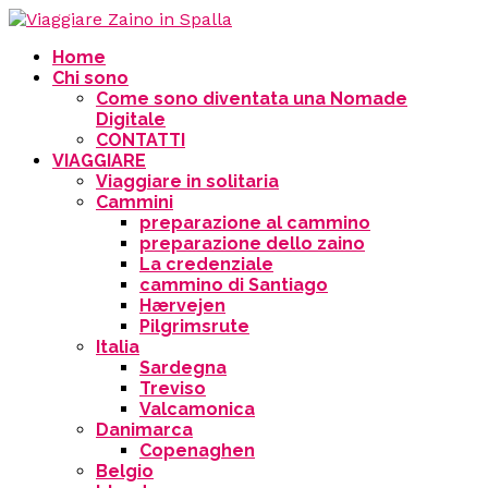
Home
Chi sono
Come sono diventata una Nomade
Digitale
CONTATTI
VIAGGIARE
Viaggiare in solitaria
Cammini
preparazione al cammino
preparazione dello zaino
La credenziale
cammino di Santiago
Hærvejen
Pilgrimsrute
Italia
Sardegna
Treviso
Valcamonica
Danimarca
Copenaghen
Belgio