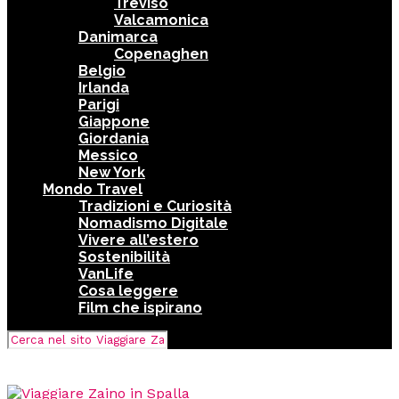
Treviso
Valcamonica
Danimarca
Copenaghen
Belgio
Irlanda
Parigi
Giappone
Giordania
Messico
New York
Mondo Travel
Tradizioni e Curiosità
Nomadismo Digitale
Vivere all’estero
Sostenibilità
VanLife
Cosa leggere
Film che ispirano