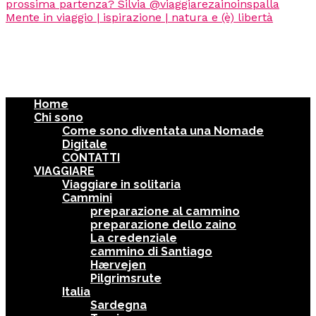
Home
Chi sono
Come sono diventata una Nomade
Digitale
CONTATTI
VIAGGIARE
Viaggiare in solitaria
Cammini
preparazione al cammino
preparazione dello zaino
La credenziale
cammino di Santiago
Hærvejen
Pilgrimsrute
Italia
Sardegna