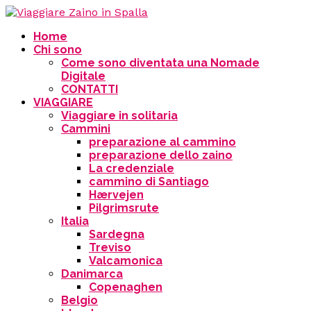
Home
Chi sono
Come sono diventata una Nomade
Digitale
CONTATTI
VIAGGIARE
Viaggiare in solitaria
Cammini
preparazione al cammino
preparazione dello zaino
La credenziale
cammino di Santiago
Hærvejen
Pilgrimsrute
Italia
Sardegna
Treviso
Valcamonica
Danimarca
Copenaghen
Belgio