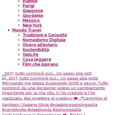
Irlanda
Parigi
Giappone
Giordania
Messico
New York
Mondo Travel
Tradizioni e Curiosità
Nomadismo Digitale
Vivere all’estero
Sostenibilità
VanLife
Cosa leggere
Film che ispirano
. 2017, tutto cominciò qui... Un passo alla volt
Certi posti non si dimenticano ❤️ 📍Petra |