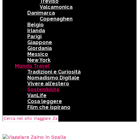
Treviso
Valcamonica
Danimarca
Copenaghen
Belgio
Irlanda
Parigi
Giappone
Giordania
Messico
New York
Mondo Travel
Tradizioni e Curiosità
Nomadismo Digitale
Vivere all’estero
Sostenibilità
VanLife
Cosa leggere
Film che ispirano