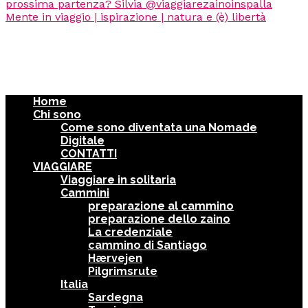
Home
Chi sono
Come sono diventata una Nomade
Digitale
CONTATTI
VIAGGIARE
Viaggiare in solitaria
Cammini
preparazione al cammino
preparazione dello zaino
La credenziale
cammino di Santiago
Hærvejen
Pilgrimsrute
Italia
Sardegna