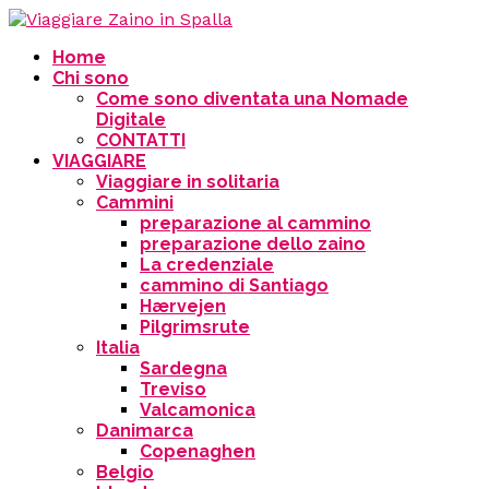
Home
Chi sono
Come sono diventata una Nomade
Digitale
CONTATTI
VIAGGIARE
Viaggiare in solitaria
Cammini
preparazione al cammino
preparazione dello zaino
La credenziale
cammino di Santiago
Hærvejen
Pilgrimsrute
Italia
Sardegna
Treviso
Valcamonica
Danimarca
Copenaghen
Belgio