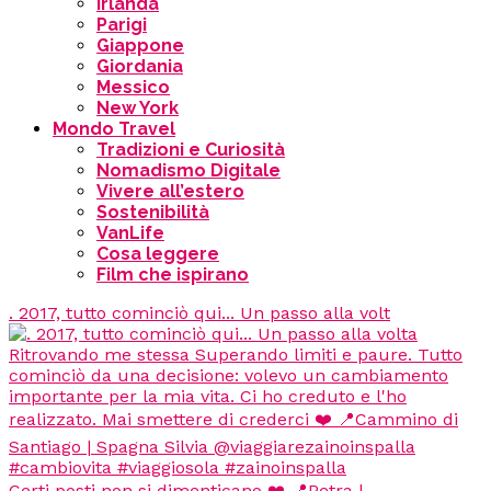
Irlanda
Parigi
Giappone
Giordania
Messico
New York
Mondo Travel
Tradizioni e Curiosità
Nomadismo Digitale
Vivere all’estero
Sostenibilità
VanLife
Cosa leggere
Film che ispirano
. 2017, tutto cominciò qui... Un passo alla volt
Certi posti non si dimenticano ❤️ 📍Petra |