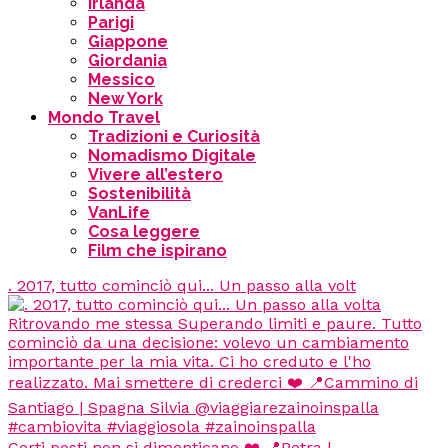
Irlanda
Parigi
Giappone
Giordania
Messico
New York
Mondo Travel
Tradizioni e Curiosità
Nomadismo Digitale
Vivere all’estero
Sostenibilità
VanLife
Cosa leggere
Film che ispirano
. 2017, tutto cominciò qui... Un passo alla volt
Certi posti non si dimenticano ❤️ 📍Petra |