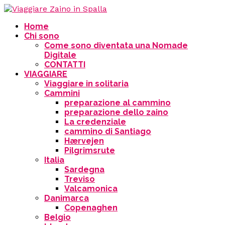
Home
Chi sono
Come sono diventata una Nomade
Digitale
CONTATTI
VIAGGIARE
Viaggiare in solitaria
Cammini
preparazione al cammino
preparazione dello zaino
La credenziale
cammino di Santiago
Hærvejen
Pilgrimsrute
Italia
Sardegna
Treviso
Valcamonica
Danimarca
Copenaghen
Belgio