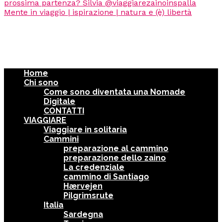
Home
Chi sono
Come sono diventata una Nomade
Digitale
CONTATTI
VIAGGIARE
Viaggiare in solitaria
Cammini
preparazione al cammino
preparazione dello zaino
La credenziale
cammino di Santiago
Hærvejen
Pilgrimsrute
Italia
Sardegna