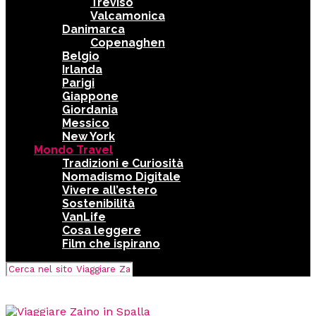
Treviso
Valcamonica
Danimarca
Copenaghen
Belgio
Irlanda
Parigi
Giappone
Giordania
Messico
New York
Mondo Travel
Tradizioni e Curiosità
Nomadismo Digitale
Vivere all’estero
Sostenibilità
VanLife
Cosa leggere
Film che ispirano