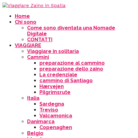
Home
Chi sono
Come sono diventata una Nomade
Digitale
CONTATTI
VIAGGIARE
Viaggiare in solitaria
Cammini
preparazione al cammino
preparazione dello zaino
La credenziale
cammino di Santiago
Hærvejen
Pilgrimsrute
Italia
Sardegna
Treviso
Valcamonica
Danimarca
Copenaghen
Belgio