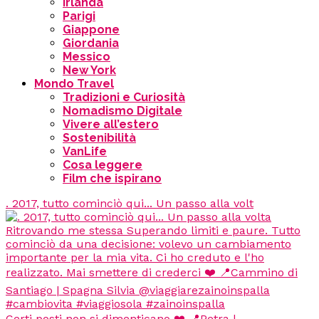
Irlanda
Parigi
Giappone
Giordania
Messico
New York
Mondo Travel
Tradizioni e Curiosità
Nomadismo Digitale
Vivere all’estero
Sostenibilità
VanLife
Cosa leggere
Film che ispirano
. 2017, tutto cominciò qui... Un passo alla volt
Certi posti non si dimenticano ❤️ 📍Petra |