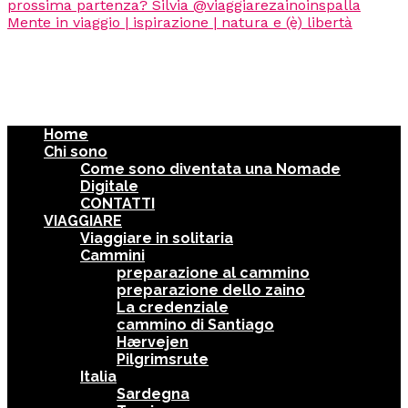
Home
Chi sono
Come sono diventata una Nomade
Digitale
CONTATTI
VIAGGIARE
Viaggiare in solitaria
Cammini
preparazione al cammino
preparazione dello zaino
La credenziale
cammino di Santiago
Hærvejen
Pilgrimsrute
Italia
Sardegna