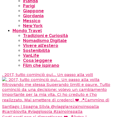
Irlanda
Parigi
Giappone
Giordania
Messico
New York
Mondo Travel
Tradizioni e Curiosità
Nomadismo Digitale
Vivere all’estero
Sostenibilità
VanLife
Cosa leggere
Film che ispirano
. 2017, tutto cominciò qui... Un passo alla volt
Certi posti non si dimenticano ❤️ 📍Petra |