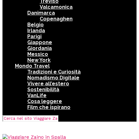
Treviso
Valcamonica
Danimarca
Copenaghen
Belgio
Irlanda
Parigi
Giappone
Giordania
Messico
New York
Mondo Travel
Tradizioni e Curiosità
Nomadismo Digitale
Vivere all’estero
Sostenibilità
VanLife
Cosa leggere
Film che ispirano