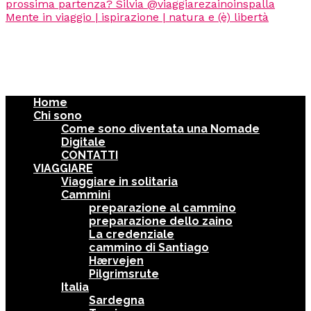
Home
Chi sono
Come sono diventata una Nomade
Digitale
CONTATTI
VIAGGIARE
Viaggiare in solitaria
Cammini
preparazione al cammino
preparazione dello zaino
La credenziale
cammino di Santiago
Hærvejen
Pilgrimsrute
Italia
Sardegna