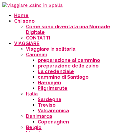
Home
Chi sono
Come sono diventata una Nomade
Digitale
CONTATTI
VIAGGIARE
Viaggiare in solitaria
Cammini
preparazione al cammino
preparazione dello zaino
La credenziale
cammino di Santiago
Hærvejen
Pilgrimsrute
Italia
Sardegna
Treviso
Valcamonica
Danimarca
Copenaghen
Belgio