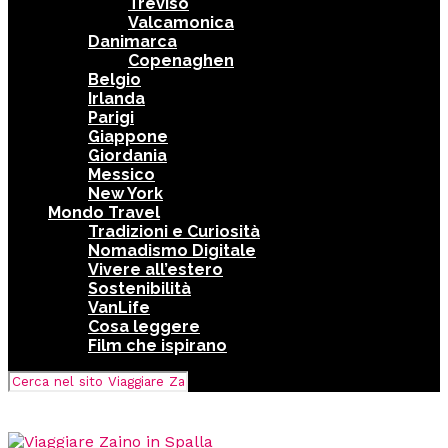
Treviso
Valcamonica
Danimarca
Copenaghen
Belgio
Irlanda
Parigi
Giappone
Giordania
Messico
New York
Mondo Travel
Tradizioni e Curiosità
Nomadismo Digitale
Vivere all’estero
Sostenibilità
VanLife
Cosa leggere
Film che ispirano