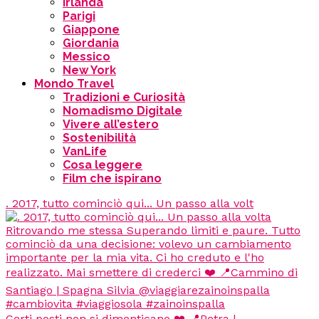
Irlanda
Parigi
Giappone
Giordania
Messico
New York
Mondo Travel
Tradizioni e Curiosità
Nomadismo Digitale
Vivere all’estero
Sostenibilità
VanLife
Cosa leggere
Film che ispirano
. 2017, tutto cominciò qui... Un passo alla volt
Certi posti non si dimenticano ❤️ 📍Petra |