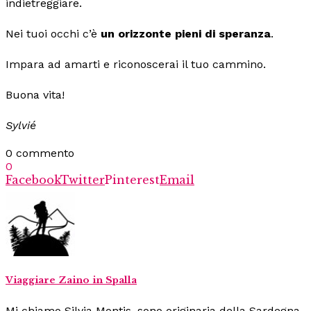
indietreggiare.
Nei tuoi occhi c’è
un orizzonte pieni di
speranza
.
Impara ad amarti e riconoscerai il tuo cammino.
Buona vita!
Sylvié
0 commento
0
Facebook
Twitter
Pinterest
Email
Viaggiare Zaino in Spalla
Mi chiamo Silvia Montis, sono originaria della Sardegna