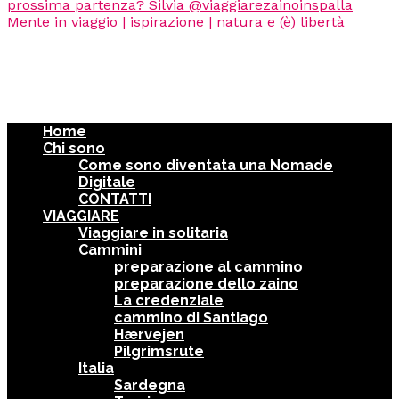
Home
Chi sono
Come sono diventata una Nomade
Digitale
CONTATTI
VIAGGIARE
Viaggiare in solitaria
Cammini
preparazione al cammino
preparazione dello zaino
La credenziale
cammino di Santiago
Hærvejen
Pilgrimsrute
Italia
Sardegna