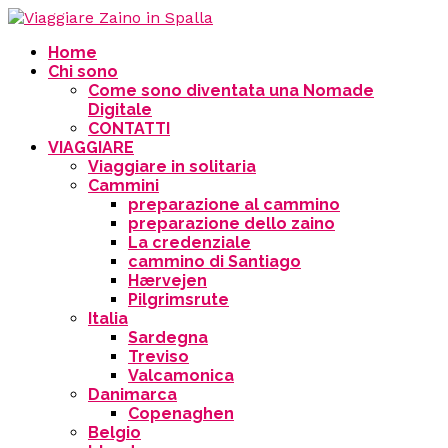
Home
Chi sono
Come sono diventata una Nomade
Digitale
CONTATTI
VIAGGIARE
Viaggiare in solitaria
Cammini
preparazione al cammino
preparazione dello zaino
La credenziale
cammino di Santiago
Hærvejen
Pilgrimsrute
Italia
Sardegna
Treviso
Valcamonica
Danimarca
Copenaghen
Belgio