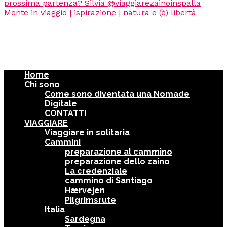
Home
Chi sono
Come sono diventata una Nomade
Digitale
CONTATTI
VIAGGIARE
Viaggiare in solitaria
Cammini
preparazione al cammino
preparazione dello zaino
La credenziale
cammino di Santiago
Hærvejen
Pilgrimsrute
Italia
Sardegna