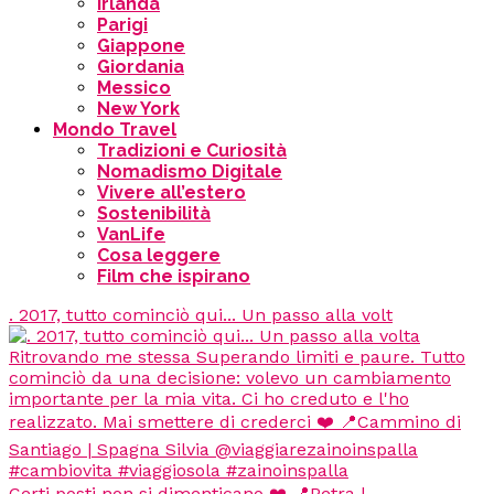
Irlanda
Parigi
Giappone
Giordania
Messico
New York
Mondo Travel
Tradizioni e Curiosità
Nomadismo Digitale
Vivere all’estero
Sostenibilità
VanLife
Cosa leggere
Film che ispirano
. 2017, tutto cominciò qui... Un passo alla volt
Certi posti non si dimenticano ❤️ 📍Petra |