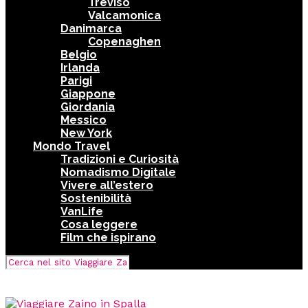
Treviso
Valcamonica
Danimarca
Copenaghen
Belgio
Irlanda
Parigi
Giappone
Giordania
Messico
New York
Mondo Travel
Tradizioni e Curiosità
Nomadismo Digitale
Vivere all’estero
Sostenibilità
VanLife
Cosa leggere
Film che ispirano