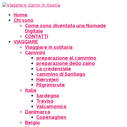
Home
Chi sono
Come sono diventata una Nomade
Digitale
CONTATTI
VIAGGIARE
Viaggiare in solitaria
Cammini
preparazione al cammino
preparazione dello zaino
La credenziale
cammino di Santiago
Hærvejen
Pilgrimsrute
Italia
Sardegna
Treviso
Valcamonica
Danimarca
Copenaghen
Belgio