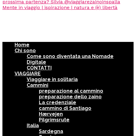
Home
Chi sono
Come sono diventata una Nomade
Digitale
CONTATTI
VIAGGIARE
Viaggiare in solitaria
Cammini
preparazione al cammino
preparazione dello zaino
La credenziale
cammino di Santiago
Hærvejen
Pilgrimsrute
Italia
Sardegna