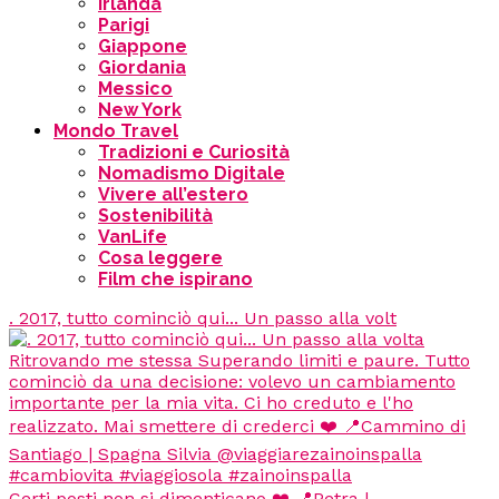
Irlanda
Parigi
Giappone
Giordania
Messico
New York
Mondo Travel
Tradizioni e Curiosità
Nomadismo Digitale
Vivere all’estero
Sostenibilità
VanLife
Cosa leggere
Film che ispirano
. 2017, tutto cominciò qui... Un passo alla volt
Certi posti non si dimenticano ❤️ 📍Petra |