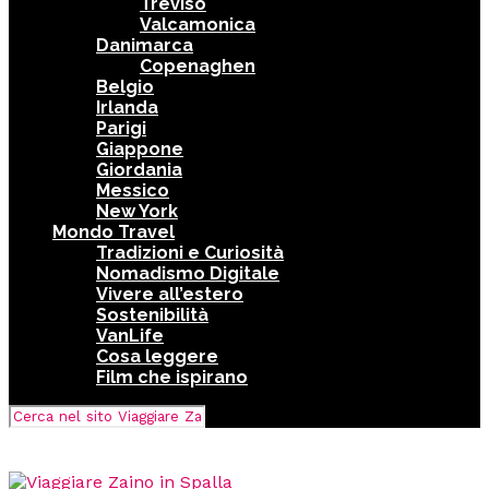
Treviso
Valcamonica
Danimarca
Copenaghen
Belgio
Irlanda
Parigi
Giappone
Giordania
Messico
New York
Mondo Travel
Tradizioni e Curiosità
Nomadismo Digitale
Vivere all’estero
Sostenibilità
VanLife
Cosa leggere
Film che ispirano