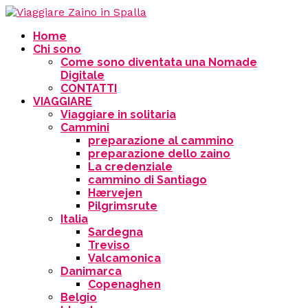
Home
Chi sono
Come sono diventata una Nomade
Digitale
CONTATTI
VIAGGIARE
Viaggiare in solitaria
Cammini
preparazione al cammino
preparazione dello zaino
La credenziale
cammino di Santiago
Hærvejen
Pilgrimsrute
Italia
Sardegna
Treviso
Valcamonica
Danimarca
Copenaghen
Belgio