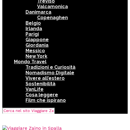
Treviso
Valcamonica
Danimarca
Copenaghen
Belgio
Irlanda
Parigi
Giappone
Giordania
Messico
New York
Mondo Travel
Tradizioni e Curiosità
Nomadismo Digitale
Vivere all’estero
Sostenibilità
VanLife
Cosa leggere
Film che ispirano