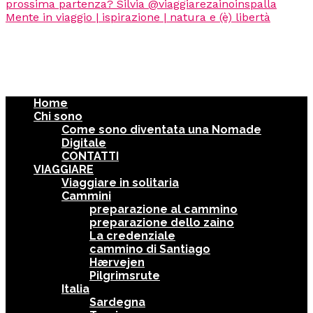
Home
Chi sono
Come sono diventata una Nomade
Digitale
CONTATTI
VIAGGIARE
Viaggiare in solitaria
Cammini
preparazione al cammino
preparazione dello zaino
La credenziale
cammino di Santiago
Hærvejen
Pilgrimsrute
Italia
Sardegna