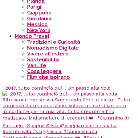
Irlanda
Parigi
Giappone
Giordania
Messico
New York
Mondo Travel
Tradizioni e Curiosità
Nomadismo Digitale
Vivere all’estero
Sostenibilità
VanLife
Cosa leggere
Film che ispirano
. 2017, tutto cominciò qui... Un passo alla volt
Certi posti non si dimenticano ❤️ 📍Petra |