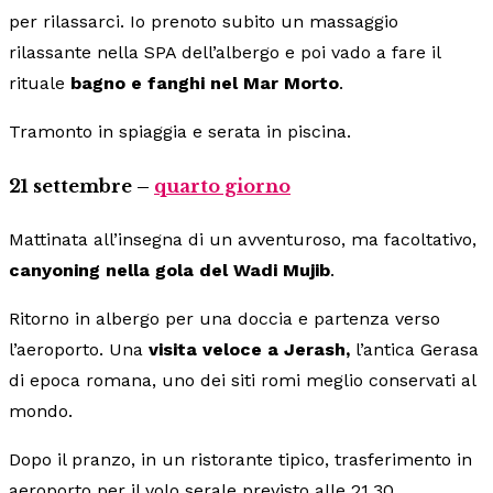
per rilassarci. Io prenoto subito un massaggio
rilassante nella SPA dell’albergo e poi vado a fare il
rituale
bagno e fanghi nel Mar Morto
.
Tramonto in spiaggia e serata in piscina.
21 settembre –
quarto giorno
Mattinata all’insegna di un avventuroso, ma facoltativo,
canyoning nella gola del Wadi Mujib
.
Ritorno in albergo per una doccia e partenza verso
l’aeroporto. Una
visita veloce a Jerash,
l’antica Gerasa
di epoca romana, uno dei siti romi meglio conservati al
mondo.
Dopo il pranzo, in un ristorante tipico, trasferimento in
aeroporto per il volo serale previsto alle 21.30.