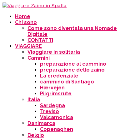
Home
Chi sono
Come sono diventata una Nomade
Digitale
CONTATTI
VIAGGIARE
Viaggiare in solitaria
Cammini
preparazione al cammino
preparazione dello zaino
La credenziale
cammino di Santiago
Hærvejen
Pilgrimsrute
Italia
Sardegna
Treviso
Valcamonica
Danimarca
Copenaghen
Belgio