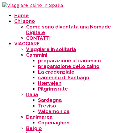
Home
Chi sono
Come sono diventata una Nomade
Digitale
CONTATTI
VIAGGIARE
Viaggiare in solitaria
Cammini
preparazione al cammino
preparazione dello zaino
La credenziale
cammino di Santiago
Hærvejen
Pilgrimsrute
Italia
Sardegna
Treviso
Valcamonica
Danimarca
Copenaghen
Belgio