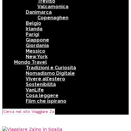
Treviso
Valcamonica
Danimarca
Copenaghen
Belgio
Irlanda
Parigi
Giappone
Giordania
Messico
New York
Mondo Travel
Tradizioni e Curiosità
Nomadismo Digitale
Vivere all’estero
Sostenibilità
VanLife
Cosa leggere
Film che ispirano