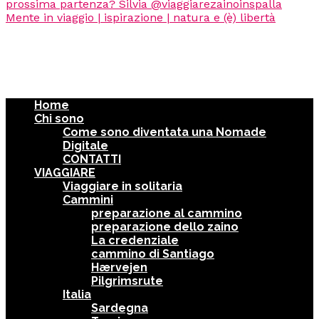
Home
Chi sono
Come sono diventata una Nomade
Digitale
CONTATTI
VIAGGIARE
Viaggiare in solitaria
Cammini
preparazione al cammino
preparazione dello zaino
La credenziale
cammino di Santiago
Hærvejen
Pilgrimsrute
Italia
Sardegna