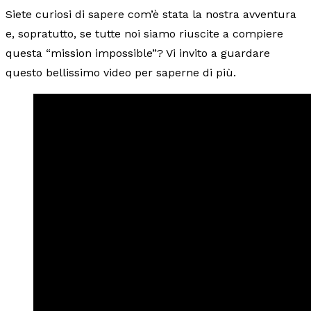
Siete curiosi di sapere com’è stata la nostra avventura
e, sopratutto, se tutte noi siamo riuscite a compiere
questa “mission impossible”? Vi invito a guardare
questo bellissimo video per saperne di più.