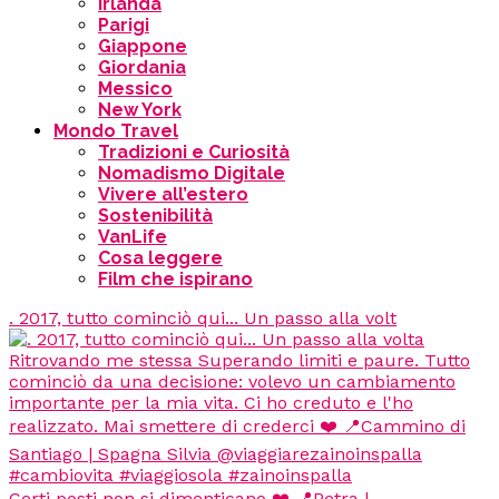
Irlanda
Parigi
Giappone
Giordania
Messico
New York
Mondo Travel
Tradizioni e Curiosità
Nomadismo Digitale
Vivere all’estero
Sostenibilità
VanLife
Cosa leggere
Film che ispirano
. 2017, tutto cominciò qui... Un passo alla volt
Certi posti non si dimenticano ❤️ 📍Petra |