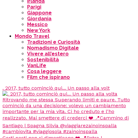
Irlanda
Parigi
Giappone
Giordania
Messico
New York
Mondo Travel
Tradizioni e Curiosità
Nomadismo Digitale
Vivere all’estero
Sostenibilità
VanLife
Cosa leggere
Film che ispirano
. 2017, tutto cominciò qui... Un passo alla volt
Certi posti non si dimenticano ❤️ 📍Petra |