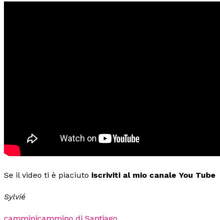
Se il video ti è piaciuto
iscriviti al mio canale You Tube
Sylvié
cammini
cammino di Santiago