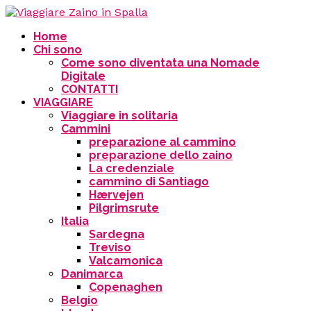
Home
Chi sono
Come sono diventata una Nomade
Digitale
CONTATTI
VIAGGIARE
Viaggiare in solitaria
Cammini
preparazione al cammino
preparazione dello zaino
La credenziale
cammino di Santiago
Hærvejen
Pilgrimsrute
Italia
Sardegna
Treviso
Valcamonica
Danimarca
Copenaghen
Belgio