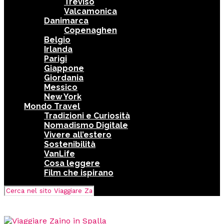
Treviso
Valcamonica
Danimarca
Copenaghen
Belgio
Irlanda
Parigi
Giappone
Giordania
Messico
New York
Mondo Travel
Tradizioni e Curiosità
Nomadismo Digitale
Vivere all’estero
Sostenibilità
VanLife
Cosa leggere
Film che ispirano