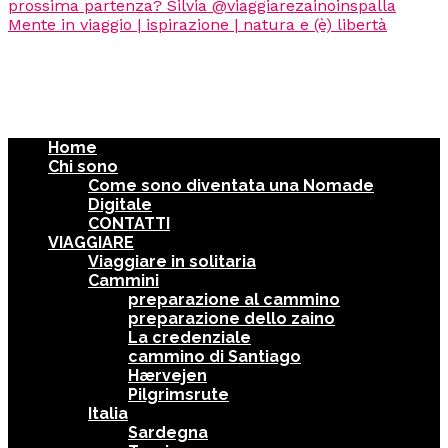
Home
Chi sono
Come sono diventata una Nomade
Digitale
CONTATTI
VIAGGIARE
Viaggiare in solitaria
Cammini
preparazione al cammino
preparazione dello zaino
La credenziale
cammino di Santiago
Hærvejen
Pilgrimsrute
Italia
Sardegna