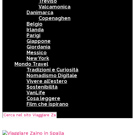
Treviso
Valcamonica
Danimarca
Copenaghen
Belgio
Irlanda
Parigi
Giappone
Giordania
Messico
New York
Mondo Travel
Tradizioni e Curiosità
Nomadismo Digitale
Vivere all’estero
Sostenibilità
VanLife
Cosa leggere
Film che ispirano