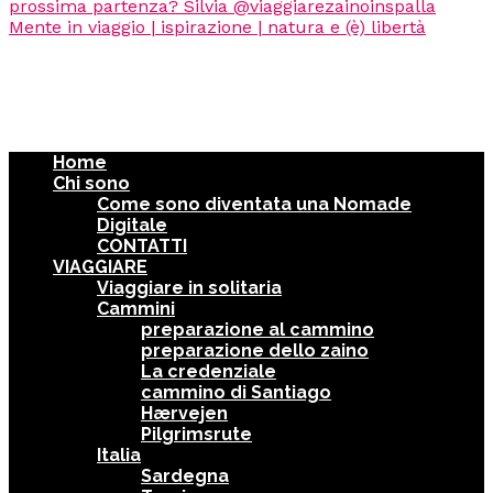
Home
Chi sono
Come sono diventata una Nomade
Digitale
CONTATTI
VIAGGIARE
Viaggiare in solitaria
Cammini
preparazione al cammino
preparazione dello zaino
La credenziale
cammino di Santiago
Hærvejen
Pilgrimsrute
Italia
Sardegna