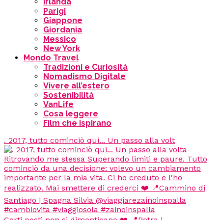
Irlanda
Parigi
Giappone
Giordania
Messico
New York
Mondo Travel
Tradizioni e Curiosità
Nomadismo Digitale
Vivere all’estero
Sostenibilità
VanLife
Cosa leggere
Film che ispirano
. 2017, tutto cominciò qui... Un passo alla volt
Certi posti non si dimenticano ❤️ 📍Petra |