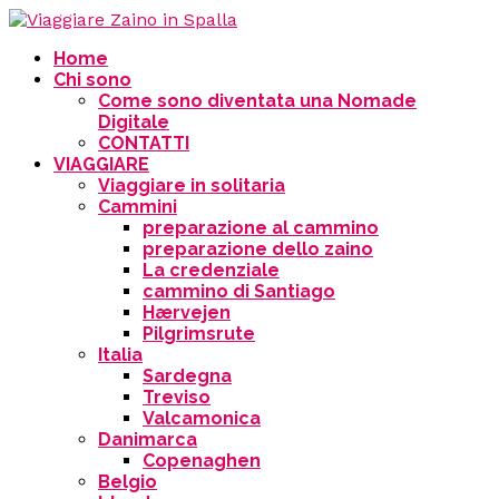
Home
Chi sono
Come sono diventata una Nomade
Digitale
CONTATTI
VIAGGIARE
Viaggiare in solitaria
Cammini
preparazione al cammino
preparazione dello zaino
La credenziale
cammino di Santiago
Hærvejen
Pilgrimsrute
Italia
Sardegna
Treviso
Valcamonica
Danimarca
Copenaghen
Belgio