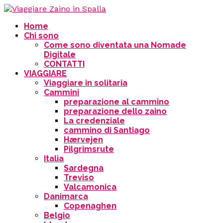
Home
Chi sono
Come sono diventata una Nomade
Digitale
CONTATTI
VIAGGIARE
Viaggiare in solitaria
Cammini
preparazione al cammino
preparazione dello zaino
La credenziale
cammino di Santiago
Hærvejen
Pilgrimsrute
Italia
Sardegna
Treviso
Valcamonica
Danimarca
Copenaghen
Belgio