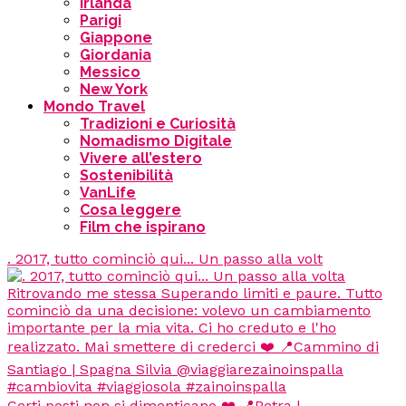
Irlanda
Parigi
Giappone
Giordania
Messico
New York
Mondo Travel
Tradizioni e Curiosità
Nomadismo Digitale
Vivere all’estero
Sostenibilità
VanLife
Cosa leggere
Film che ispirano
. 2017, tutto cominciò qui... Un passo alla volt
Certi posti non si dimenticano ❤️ 📍Petra |