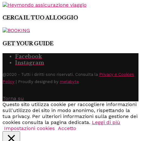
CERCA IL TUO ALLOGGIO
GET YOUR GUIDE
Facebook
Instagram
@2020 - Tutti i diritti sono riservati. Consulta la
Privacy e Cookies
Policy
| Proudly designed by
melabyte
Torna su
Questo sito utilizza cookie per raccogliere informazioni
sull'utilizzo del sito in modo anonimo, rispettando la
tua privacy. Per ulteriori informazioni sulla gestione dei
cookies consulta la pagina dedicata.
Leggi di più
Impostazioni cookies
Accetto