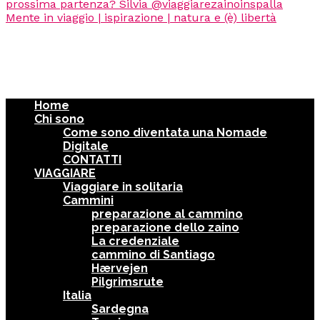
Home
Chi sono
Come sono diventata una Nomade
Digitale
CONTATTI
VIAGGIARE
Viaggiare in solitaria
Cammini
preparazione al cammino
preparazione dello zaino
La credenziale
cammino di Santiago
Hærvejen
Pilgrimsrute
Italia
Sardegna