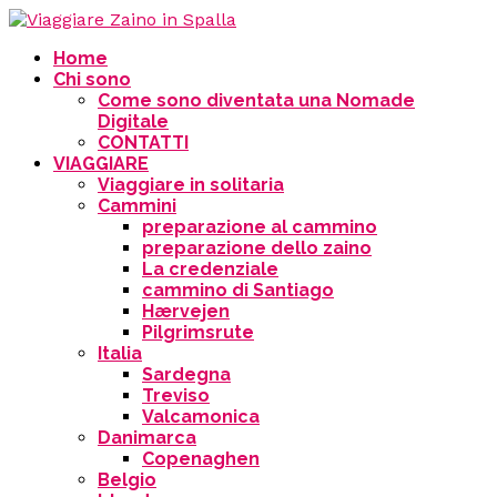
Home
Chi sono
Come sono diventata una Nomade
Digitale
CONTATTI
VIAGGIARE
Viaggiare in solitaria
Cammini
preparazione al cammino
preparazione dello zaino
La credenziale
cammino di Santiago
Hærvejen
Pilgrimsrute
Italia
Sardegna
Treviso
Valcamonica
Danimarca
Copenaghen
Belgio