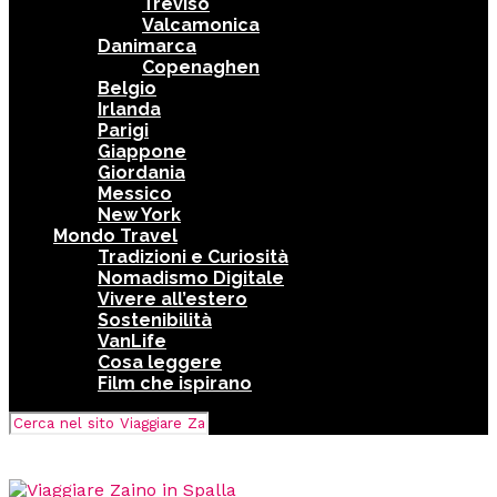
Treviso
Valcamonica
Danimarca
Copenaghen
Belgio
Irlanda
Parigi
Giappone
Giordania
Messico
New York
Mondo Travel
Tradizioni e Curiosità
Nomadismo Digitale
Vivere all’estero
Sostenibilità
VanLife
Cosa leggere
Film che ispirano