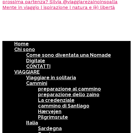
Home
Chi sono
Come sono diventata una Nomade
Digitale
CONTATTI
VIAGGIARE
Viaggiare in solitaria
Cammini
preparazione al cammino
preparazione dello zaino
La credenziale
cammino di Santiago
Hærvejen
Pilgrimsrute
Italia
Sardegna