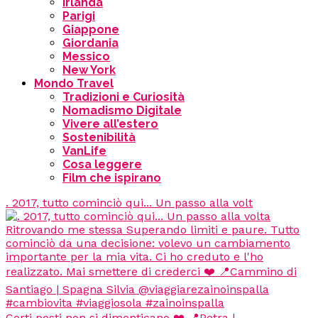
Irlanda
Parigi
Giappone
Giordania
Messico
New York
Mondo Travel
Tradizioni e Curiosità
Nomadismo Digitale
Vivere all’estero
Sostenibilità
VanLife
Cosa leggere
Film che ispirano
. 2017, tutto cominciò qui... Un passo alla volt
Certi posti non si dimenticano ❤️ 📍Petra |