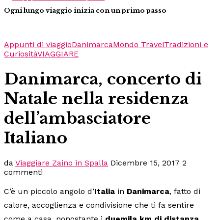
Ogni lungo viaggio inizia con un primo passo
Appunti di viaggio
Danimarca
Mondo Travel
Tradizioni e
Curiosità
VIAGGIARE
Danimarca, concerto di
Natale nella residenza
dell’ambasciatore
Italiano
da
Viaggiare Zaino in Spalla
Dicembre 15, 2017
2
commenti
C’è un piccolo angolo d’
Italia
in
Danimarca
, fatto di
calore, accoglienza e condivisione che ti fa sentire
come a casa, nonostante i
duemila km di distanza.