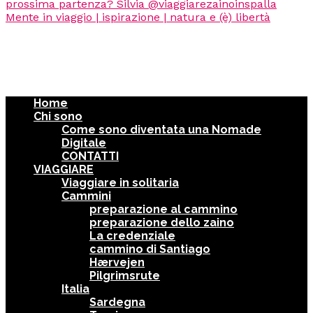
Home
Chi sono
Come sono diventata una Nomade
Digitale
CONTATTI
VIAGGIARE
Viaggiare in solitaria
Cammini
preparazione al cammino
preparazione dello zaino
La credenziale
cammino di Santiago
Hærvejen
Pilgrimsrute
Italia
Sardegna