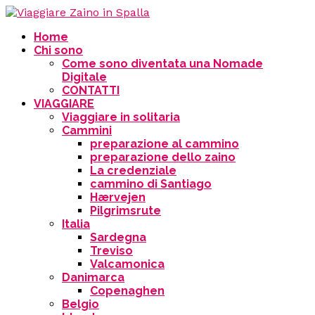
Home
Chi sono
Come sono diventata una Nomade
Digitale
CONTATTI
VIAGGIARE
Viaggiare in solitaria
Cammini
preparazione al cammino
preparazione dello zaino
La credenziale
cammino di Santiago
Hærvejen
Pilgrimsrute
Italia
Sardegna
Treviso
Valcamonica
Danimarca
Copenaghen
Belgio