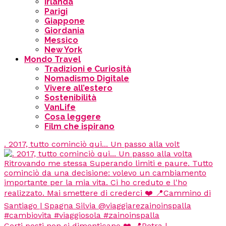
Irlanda
Parigi
Giappone
Giordania
Messico
New York
Mondo Travel
Tradizioni e Curiosità
Nomadismo Digitale
Vivere all’estero
Sostenibilità
VanLife
Cosa leggere
Film che ispirano
. 2017, tutto cominciò qui... Un passo alla volt
Certi posti non si dimenticano ❤️ 📍Petra |