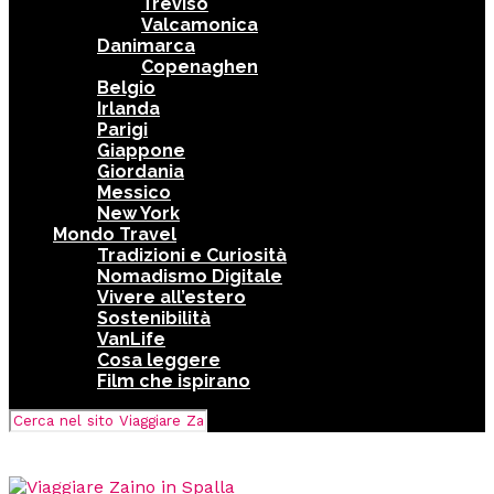
Treviso
Valcamonica
Danimarca
Copenaghen
Belgio
Irlanda
Parigi
Giappone
Giordania
Messico
New York
Mondo Travel
Tradizioni e Curiosità
Nomadismo Digitale
Vivere all’estero
Sostenibilità
VanLife
Cosa leggere
Film che ispirano