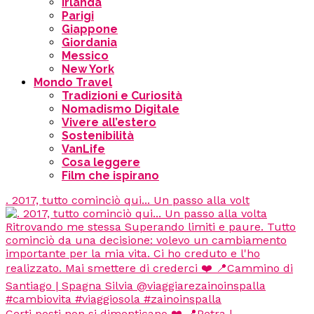
Irlanda
Parigi
Giappone
Giordania
Messico
New York
Mondo Travel
Tradizioni e Curiosità
Nomadismo Digitale
Vivere all’estero
Sostenibilità
VanLife
Cosa leggere
Film che ispirano
. 2017, tutto cominciò qui... Un passo alla volt
Certi posti non si dimenticano ❤️ 📍Petra |