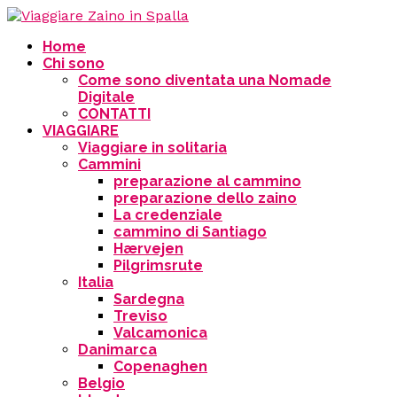
Home
Chi sono
Come sono diventata una Nomade
Digitale
CONTATTI
VIAGGIARE
Viaggiare in solitaria
Cammini
preparazione al cammino
preparazione dello zaino
La credenziale
cammino di Santiago
Hærvejen
Pilgrimsrute
Italia
Sardegna
Treviso
Valcamonica
Danimarca
Copenaghen
Belgio