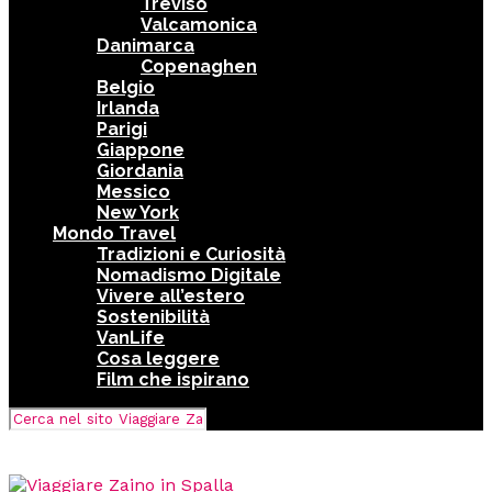
Treviso
Valcamonica
Danimarca
Copenaghen
Belgio
Irlanda
Parigi
Giappone
Giordania
Messico
New York
Mondo Travel
Tradizioni e Curiosità
Nomadismo Digitale
Vivere all’estero
Sostenibilità
VanLife
Cosa leggere
Film che ispirano