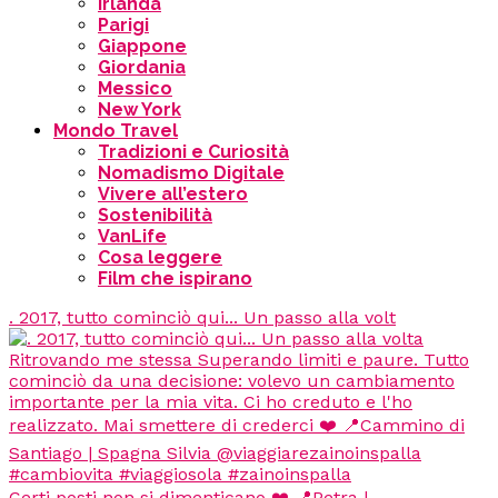
Irlanda
Parigi
Giappone
Giordania
Messico
New York
Mondo Travel
Tradizioni e Curiosità
Nomadismo Digitale
Vivere all’estero
Sostenibilità
VanLife
Cosa leggere
Film che ispirano
. 2017, tutto cominciò qui... Un passo alla volt
Certi posti non si dimenticano ❤️ 📍Petra |