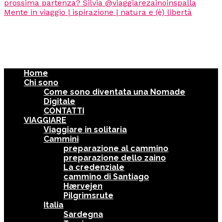
Home
Chi sono
Come sono diventata una Nomade
Digitale
CONTATTI
VIAGGIARE
Viaggiare in solitaria
Cammini
preparazione al cammino
preparazione dello zaino
La credenziale
cammino di Santiago
Hærvejen
Pilgrimsrute
Italia
Sardegna