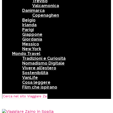
Treviso
Valcamonica
Danimarca
Copenaghen
Belgio
Irlanda
Parigi
Giappone
Giordania
Messico
New York
Mondo Travel
Tradizioni e Curiosità
Nomadismo Digitale
Vivere all’estero
Sostenibilità
VanLife
Cosa leggere
Film che ispirano