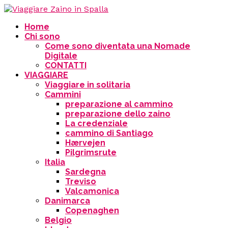
Home
Chi sono
Come sono diventata una Nomade
Digitale
CONTATTI
VIAGGIARE
Viaggiare in solitaria
Cammini
preparazione al cammino
preparazione dello zaino
La credenziale
cammino di Santiago
Hærvejen
Pilgrimsrute
Italia
Sardegna
Treviso
Valcamonica
Danimarca
Copenaghen
Belgio